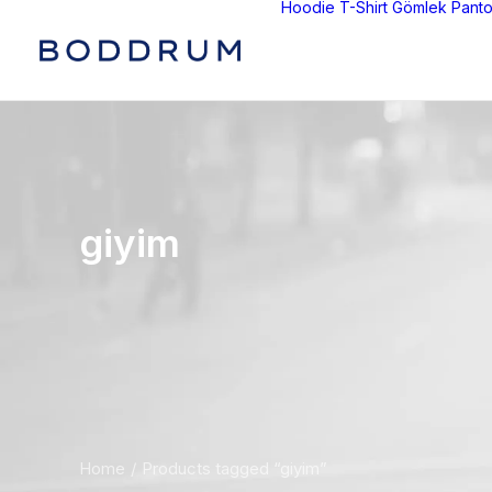
Hoodie
T-Shirt
Gömlek
Panto
giyim
Home
Products tagged “giyim”