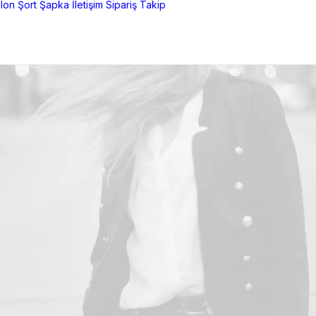
lon
Şort
Şapka
İletişim
Sipariş Takip