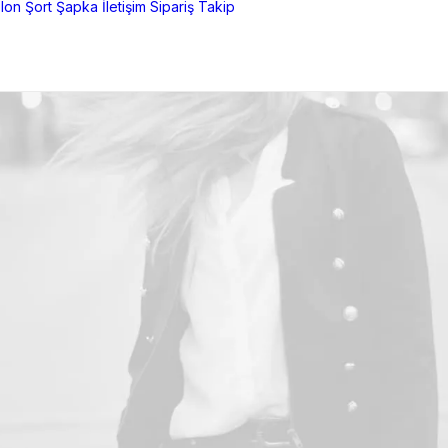
lon
Şort
Şapka
İletişim
Sipariş Takip