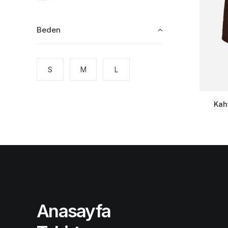
Beden
S
M
L
Kah
Anasayfa