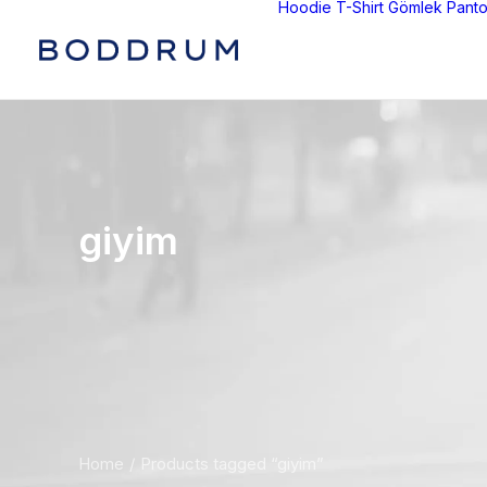
Hoodie
T-Shirt
Gömlek
Panto
giyim
Home
Products tagged “giyim”