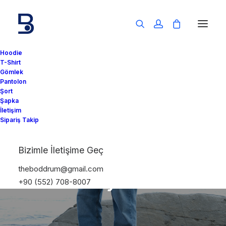
Hoodie
T-Shirt
Gömlek
Pantolon
Şort
Şapka
İletişim
Sipariş Takip
Erkek Giyim
,
Tarz
,
Kombin
,
Old Money
•
18
November 2024
•
1 Minutes
Bizimle İletişime Geç
Tarz Sahibi Olmanın
theboddrum@gmail.com
Sırrı: Detayların Gücü
+90 (552) 708-8007